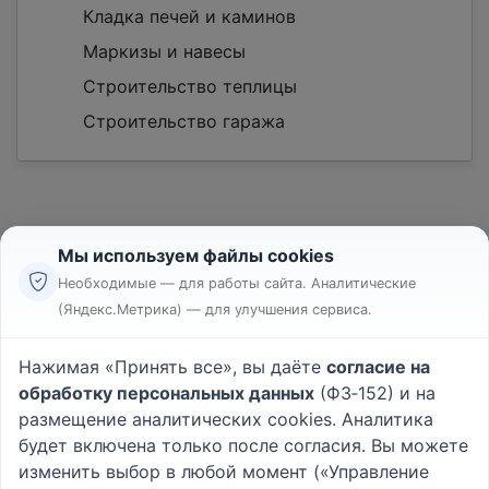
Кладка печей и каминов
Маркизы и навесы
Строительство теплицы
Строительство гаража
Мы используем файлы cookies
Необходимые — для работы сайта. Аналитические
(Яндекс.Метрика) — для улучшения сервиса.
Реклама
Правила
Нажимая «Принять все», вы даёте
согласие на
Пользовательское соглашение
обработку персональных данных
(ФЗ‑152) и на
Политика конфиденциальности
размещение аналитических cookies. Аналитика
Вопрос - Ответ
|
О проекте
будет включена только после согласия. Вы можете
изменить выбор в любой момент («Управление