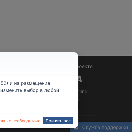
Вопрос - Ответ
|
О проекте
52) и на размещение
е изменить выбор в любой
© 2026
Rabotniki.online
ты
Только необходимые
Принять все
Управление cookies
Служба поддержки