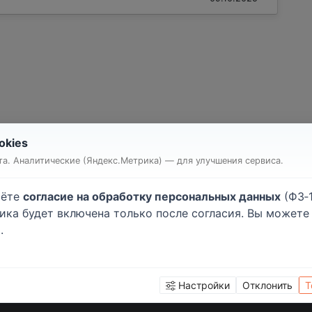
okies
т квартиры или комнаты
Строительство дома
а. Аналитические (Яндекс.Метрика) — для улучшения сервиса.
очные работы
Малярные работы
атурные работы
Монтаж гипсокартона
аёте
согласие на обработку персональных данных
(ФЗ‑1
ейка обоев
Напольные покрытия
тика будет включена только после согласия. Вы может
лки
Электромонтажные рабо
.
хнические работы
Кровельные работы
Настройки
Отклонить