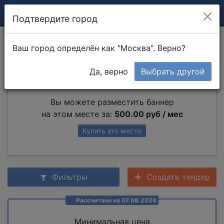
Подтвердите город
Конопатка
Ваш город определён как "Москва". Верно?
Да, верно
Выбрать другой
Партнер раздела
Вы можете разместить баннер
на этом месте за:
500.00 руб / мес
Купить это место
Фильтры
Создать тендер
Рассчитано на 07.08.2026
Минимальная цена