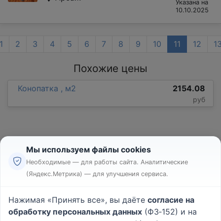
Указана на
10.10.2025
1
2
3
4
5
6
7
8
9
10
11
12
1
Похожие цены
Конопатка , м2
2154.08
руб
Мы используем файлы cookies
Необходимые — для работы сайта. Аналитические
(Яндекс.Метрика) — для улучшения сервиса.
Реклама
Правила
Нажимая «Принять все», вы даёте
согласие на
Пользовательское соглашение
обработку персональных данных
(ФЗ‑152) и на
Политика конфиденциальности