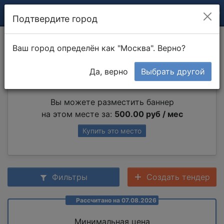
Подтвердите город
Конопатка
Ваш город определён как "Москва". Верно?
Да, верно
Выбрать другой
Партнер раздела
Вы можете разместить баннер
на этом месте за:
500.00 руб / мес
Купить это место
Фильтры
Создать тендер
Рассчитано на 07.08.2026
Минимальная цена