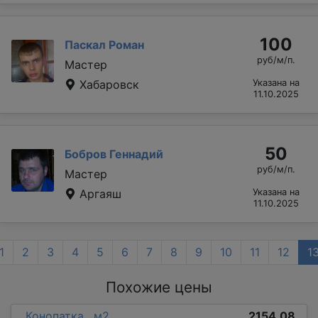
100
Паскал Роман
руб/м/п.
Мастер
Хабаровск
Указана на
11.10.2025
50
Бобров Геннадий
руб/м/п.
Мастер
Аргаяш
Указана на
11.10.2025
1
2
3
4
5
6
7
8
9
10
11
12
1
Похожие цены
Конопатка , м2
2154.08