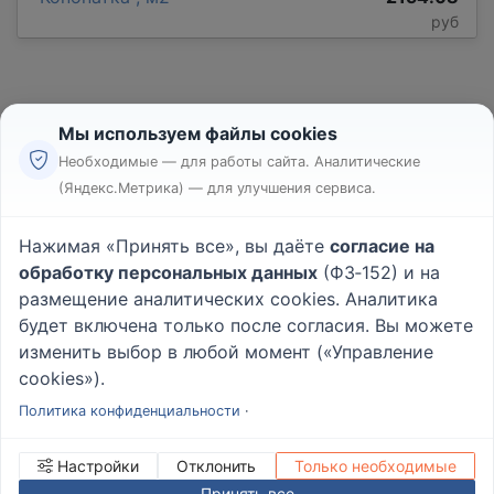
руб
Мы используем файлы cookies
Необходимые — для работы сайта. Аналитические
(Яндекс.Метрика) — для улучшения сервиса.
Реклама
Правила
Нажимая «Принять все», вы даёте
согласие на
Пользовательское соглашение
обработку персональных данных
(ФЗ‑152) и на
Политика конфиденциальности
размещение аналитических cookies. Аналитика
Вопрос - Ответ
|
О проекте
будет включена только после согласия. Вы можете
изменить выбор в любой момент («Управление
cookies»).
© 2026
Rabotniki.online
Политика конфиденциальности
·
Настройки
Отклонить
Только необходимые
Принять все