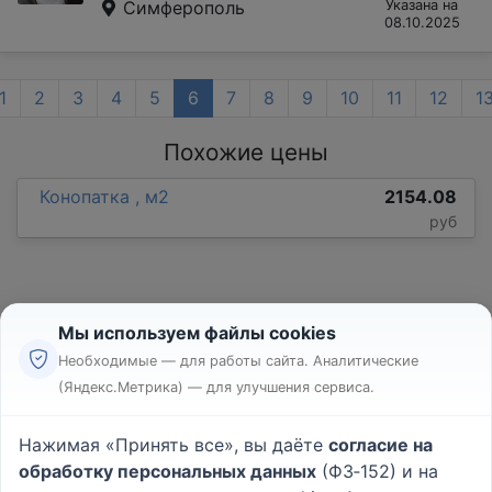
Симферополь
Указана на
08.10.2025
1
2
3
4
5
6
7
8
9
10
11
12
1
Похожие цены
Конопатка , м2
2154.08
руб
Мы используем файлы cookies
Необходимые — для работы сайта. Аналитические
(Яндекс.Метрика) — для улучшения сервиса.
Реклама
Правила
Нажимая «Принять все», вы даёте
согласие на
Пользовательское соглашение
обработку персональных данных
(ФЗ‑152) и на
Политика конфиденциальности