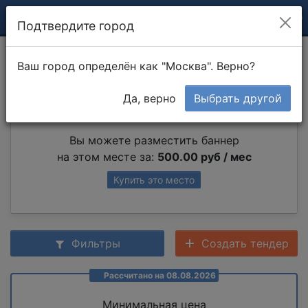
Подтвердите город
Конопатка
Ваш город определён как "Москва". Верно?
Да, верно
Выбрать другой
Партнер раздела
Вы можете разместить баннер
на этом месте за:
500.00 руб / мес
Купить это место
Фильтры
Создать тендер
Рассчитано на 08.08.2026
Минимальная цена