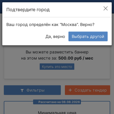
Подтвердите город
Конопатка
Ваш город определён как "Москва". Верно?
Да, верно
Выбрать другой
Партнер раздела
Вы можете разместить баннер
на этом месте за:
500.00 руб / мес
Купить это место
Фильтры
Создать тендер
Рассчитано на 08.08.2026
Минимальная цена