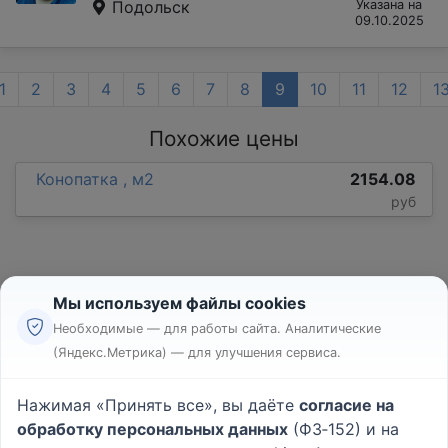
Подольск
Указана на
09.10.2025
1
2
3
4
5
6
7
8
9
10
11
12
1
Похожие цены
Конопатка , м2
2154.08
руб
Мы используем файлы cookies
Необходимые — для работы сайта. Аналитические
(Яндекс.Метрика) — для улучшения сервиса.
Реклама
Правила
Нажимая «Принять все», вы даёте
согласие на
Пользовательское соглашение
обработку персональных данных
(ФЗ‑152) и на
Политика конфиденциальности