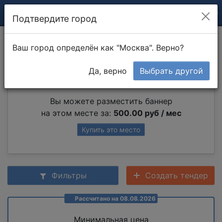
Подтвердите город
Консультация
Ваш город определён как "Москва". Верно?
Да, верно
Выбрать другой
Партнер раздела
Вы можете разместить баннер
на этом месте за:
500.00 руб / мес
Купить это место
Фильтры
Создать тендер
Рассчитано на 08.08.2026
Минимальная цена