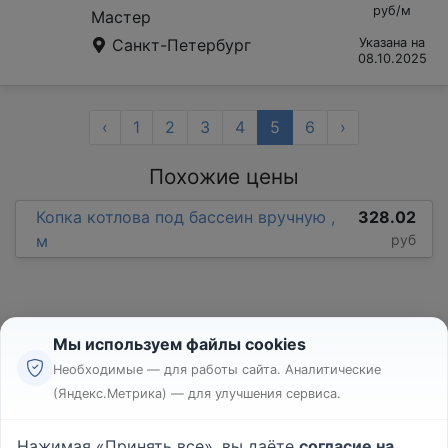
руб/м
Мастер
Санкт-Петербург
Указана на
08.10.2025
‹
1
2
3
4
5
6
›
Похожие цены
Копка котлова под бассеин вручную ,
328.02
м
руб
Мы используем файлы cookies
Необходимые — для работы сайта. Аналитические
(Яндекс.Метрика) — для улучшения сервиса.
Реклама
Правила
Нажимая «Принять все», вы даёте
согласие на