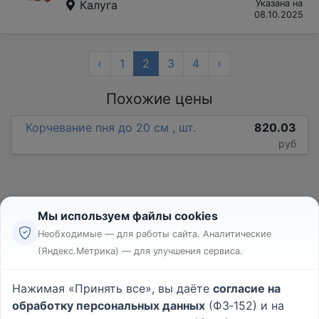
Калуга
Указана на
08.10.2025
‹
1
2
3
4
›
Похожие цены
Корчевание пня до 20 см , шт.
820.03
руб
Мы используем файлы cookies
Необходимые — для работы сайта. Аналитические
(Яндекс.Метрика) — для улучшения сервиса.
Реклама
Правила
Нажимая «Принять все», вы даёте
согласие на
Пользовательское соглашение
обработку персональных данных
(ФЗ‑152) и на
Политика конфиденциальности