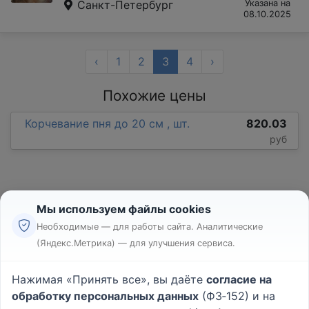
Санкт-Петербург
Указана на
08.10.2025
‹
1
2
3
4
›
Похожие цены
Корчевание пня до 20 см , шт.
820.03
руб
Мы используем файлы cookies
Необходимые — для работы сайта. Аналитические
(Яндекс.Метрика) — для улучшения сервиса.
Реклама
Правила
Нажимая «Принять все», вы даёте
согласие на
Пользовательское соглашение
обработку персональных данных
(ФЗ‑152) и на
Политика конфиденциальности