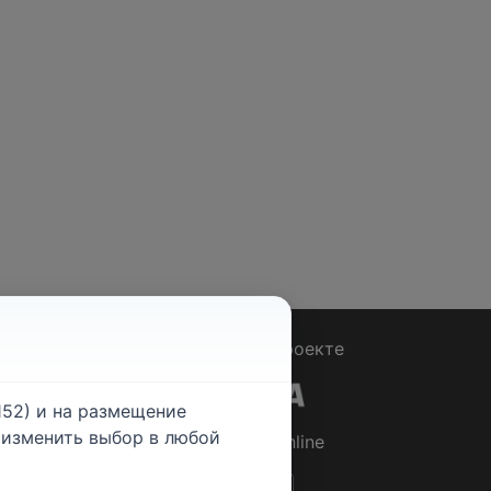
Вопрос - Ответ
|
О проекте
52) и на размещение
е изменить выбор в любой
© 2026
Rabotniki.online
ты