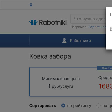
Например:
Сделать ремон
В
Работники
Ковка забора
Рассч
Средн
Минимальная цена
168
1
руб/услуга
Сортировать
по рейтингу
по ц