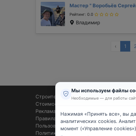
Мастер "
Воробьёв Серге
Рейтинг: 0.0
Владимир
‹
1
Мы используем файлы co
Строительные тендеры
Ремон
Необходимые — для работы сайт
Стоимость работ
Плит
Реклама
Штук
Нажимая «Принять все», вы д
Правила
Покл
аналитических cookies. Анали
Пользовательское соглашение
Пото
момент («Управление cookies»)
Политика конфиденциальности
Санте