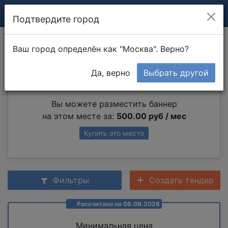
Подтвердите город
Ковка забора
Ваш город определён как "Москва". Верно?
Да, верно
Выбрать другой
Партнер раздела
Вы можете разместить баннер
на этом месте за:
500.00 руб / мес
Купить это место
Фильтры
Создать тендер
Рассчитано на 08.08.2026
Минимальная цена