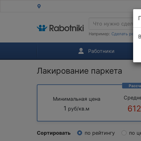
Например:
Сделать ремон
В
Работники
Лакирование паркета
Рассч
Средн
Минимальная цена
612
1
руб/кв.м
Сортировать
по рейтингу
по ц