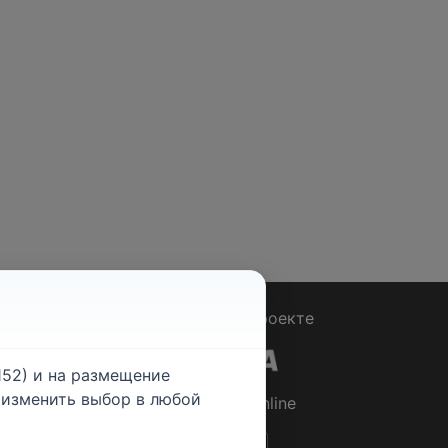
Вопрос - Ответ
|
О проекте
52) и на размещение
е изменить выбор в любой
© 2026
Rabotniki.online
ты