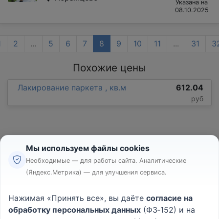
Указана на
08.10.2025
1
2
...
5
6
7
8
9
10
11
...
31
3
Похожие цены
Лакирование паркета , кв.м
612.04
руб
Мы используем файлы cookies
Необходимые — для работы сайта. Аналитические
(Яндекс.Метрика) — для улучшения сервиса.
Реклама
Правила
Нажимая «Принять все», вы даёте
согласие на
Пользовательское соглашение
обработку персональных данных
(ФЗ‑152) и на
Политика конфиденциальности