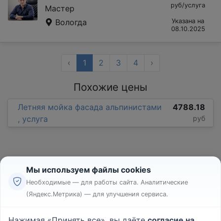
руб/услуга
Мастер
Вологда
Указана на
08.10.2025
‹
1
2
3
4
›
Похожие цены
Летняя мойка фасада альпинистами
4788.18
, услуга
руб
Мы используем файлы cookies
Необходимые — для работы сайта. Аналитические
(Яндекс.Метрика) — для улучшения сервиса.
Реклама
Правила
Нажимая «Принять все», вы даёте
согласие на