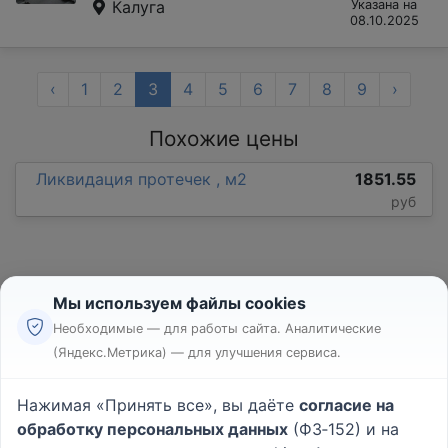
Калуга
Указана на
08.10.2025
‹
1
2
3
4
5
6
7
8
9
›
Похожие цены
Ликвидация протечек , м2
1851.55
руб
Мы используем файлы cookies
Необходимые — для работы сайта. Аналитические
(Яндекс.Метрика) — для улучшения сервиса.
Реклама
Правила
Нажимая «Принять все», вы даёте
согласие на
Пользовательское соглашение
обработку персональных данных
(ФЗ‑152) и на
Политика конфиденциальности