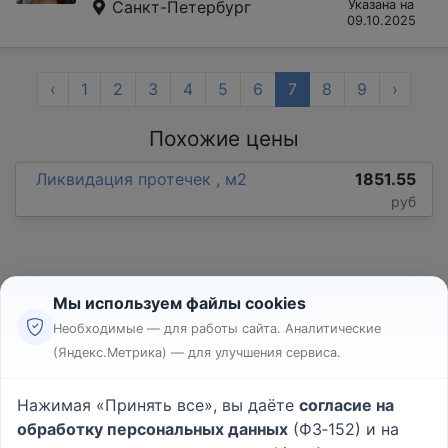
Санкт-Петербург
Указана на
09.10.2025
‹
1
2
3
4
5
6
7
8
9
›
Похожие цены
Ликвидация протечек , м2
1851.55
руб
Мы используем файлы cookies
Необходимые — для работы сайта. Аналитические
(Яндекс.Метрика) — для улучшения сервиса.
Реклама
Правила
Нажимая «Принять все», вы даёте
согласие на
Пользовательское соглашение
обработку персональных данных
(ФЗ‑152) и на
Политика конфиденциальности