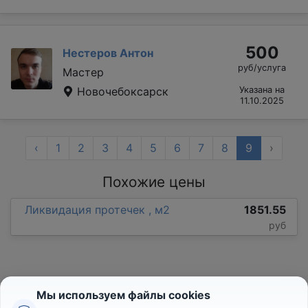
500
Нестеров Антон
руб/услуга
Мастер
Новочебоксарск
Указана на
11.10.2025
‹
1
2
3
4
5
6
7
8
9
›
Похожие цены
Ликвидация протечек , м2
1851.55
руб
Мы используем файлы cookies