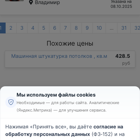
Владимир
Указана на
08.10.2025
1
2
3
4
5
6
7
8
9
10
...
31
3
Похожие цены
Машинная штукатурка потолков , кв.м
428.5
руб
Мы используем файлы cookies
Необходимые — для работы сайта. Аналитические
(Яндекс.Метрика) — для улучшения сервиса.
Реклама
Правила
Нажимая «Принять все», вы даёте
согласие на
Пользовательское соглашение
обработку персональных данных
(ФЗ‑152) и на
Политика конфиденциальности