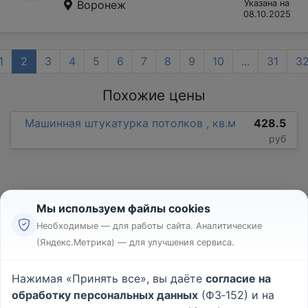
Воронеж
Указана на
08.10.2025
1
2
3
4
5
6
7
8
9
10
...
31
3
Похожие цены
Машинная штукатурка потолков , кв.м
428.5
руб
Мы используем файлы cookies
Необходимые — для работы сайта. Аналитические
(Яндекс.Метрика) — для улучшения сервиса.
Реклама
Правила
Нажимая «Принять все», вы даёте
согласие на
Пользовательское соглашение
обработку персональных данных
(ФЗ‑152) и на
Политика конфиденциальности