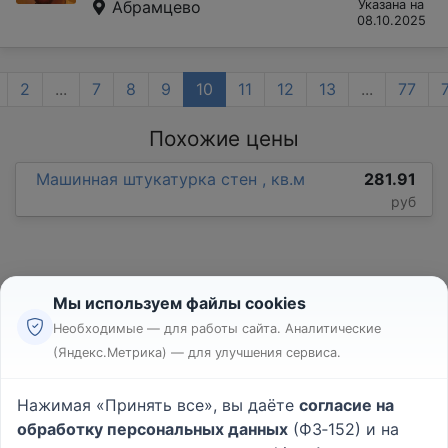
Абрамцево
Указана на
08.10.2025
2
...
7
8
9
10
11
12
13
...
77
Похожие цены
Машинная штукатурка стен , кв.м
281.91
руб
Мы используем файлы cookies
Необходимые — для работы сайта. Аналитические
(Яндекс.Метрика) — для улучшения сервиса.
Реклама
Правила
Нажимая «Принять все», вы даёте
согласие на
Пользовательское соглашение
обработку персональных данных
(ФЗ‑152) и на
Политика конфиденциальности