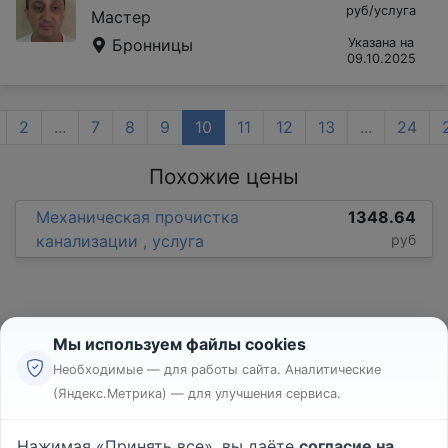
руб/услуга
Мастер
Бронницы
Указана на
09.10.2025
2
...
7
8
9
10
11
12
13
...
24
Похожие цены
Механическая прочистка
1348.64
канализации , услуга
руб
Мы используем файлы cookies
Необходимые — для работы сайта. Аналитические
(Яндекс.Метрика) — для улучшения сервиса.
Реклама
Правила
Нажимая «Принять все», вы даёте
согласие на