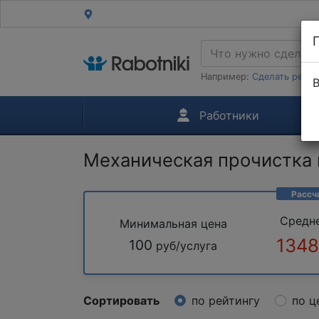
Например:
Сделать ремон
В
Работники
Механическая прочистка 
Рассч
Средн
Минимальная цена
1348
100
руб/услуга
Сортировать
по рейтингу
по ц