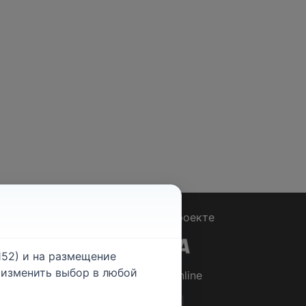
Вопрос - Ответ
|
О проекте
52) и на размещение
е изменить выбор в любой
© 2026
Rabotniki.online
ты