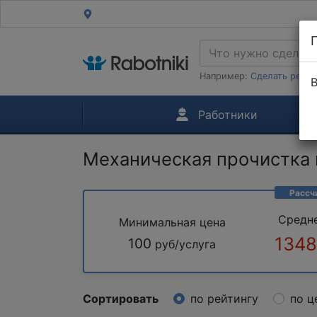
Например:
Сделать ремон
В
Работники
Механическая прочистка 
Рассч
Средн
Минимальная цена
1348
100
руб/услуга
Сортировать
по рейтингу
по ц