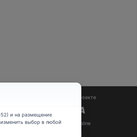
Вопрос - Ответ
|
О проекте
52) и на размещение
е изменить выбор в любой
© 2026
Rabotniki.online
ты