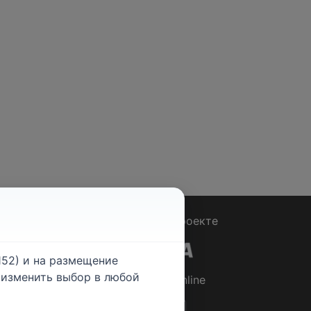
Вопрос - Ответ
|
О проекте
52) и на размещение
е изменить выбор в любой
© 2026
Rabotniki.online
ты