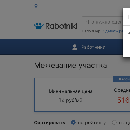
Например:
Сделать ремон
В
Работники
Межевание участка
Рассч
Средн
Минимальная цена
516
12
руб/м2
Сортировать
по рейтингу
по ц