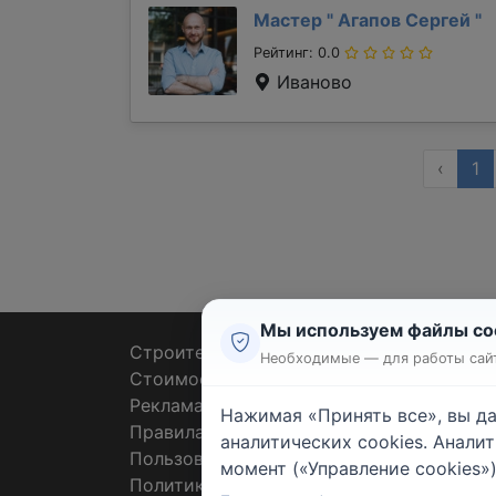
Мастер "
Агапов Сергей
"
Рейтинг: 0.0
Иваново
‹
1
Мы используем файлы co
Строительные тендеры
Ремон
Необходимые — для работы сайт
Стоимость работ
Плит
Реклама
Штук
Нажимая «Принять все», вы д
Правила
Покл
аналитических cookies. Анали
Пользовательское соглашение
Пото
момент («Управление cookies»)
Политика конфиденциальности
Санте