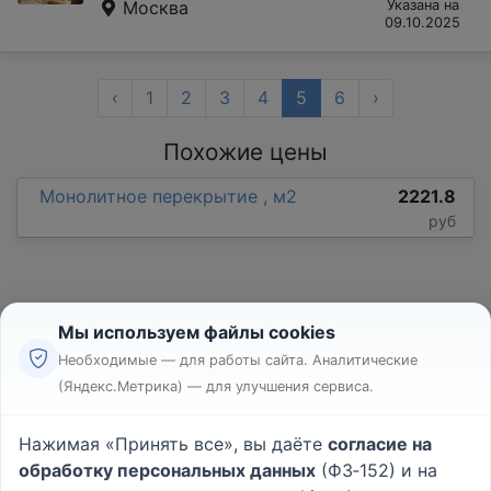
Москва
Указана на
09.10.2025
‹
1
2
3
4
5
6
›
Похожие цены
Монолитное перекрытие , м2
2221.8
руб
Мы используем файлы cookies
Необходимые — для работы сайта. Аналитические
(Яндекс.Метрика) — для улучшения сервиса.
Реклама
Правила
Нажимая «Принять все», вы даёте
согласие на
Пользовательское соглашение
обработку персональных данных
(ФЗ‑152) и на
Политика конфиденциальности