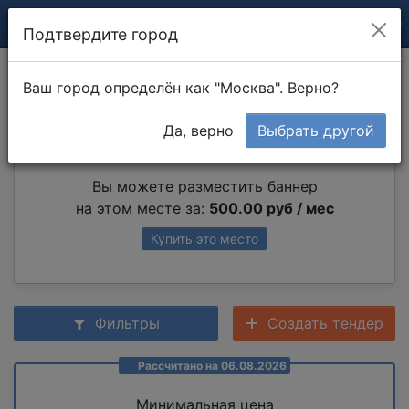
Подтвердите город
Монолитные стены
Ваш город определён как "Москва". Верно?
Да, верно
Выбрать другой
Партнер раздела
Вы можете разместить баннер
на этом месте за:
500.00 руб / мес
Купить это место
Фильтры
Создать тендер
Рассчитано на 06.08.2026
Минимальная цена