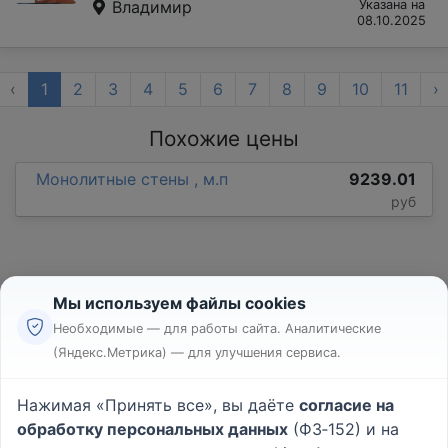
Владимир
Указана на
08.10.2025
‹
1
2
3
4
5
6
7
8
9
10
11
›
Похожие цены
Монолитные стены , м.п
9239.01
руб
Мы используем файлы cookies
Необходимые — для работы сайта. Аналитические
(Яндекс.Метрика) — для улучшения сервиса.
Реклама
Правила
Нажимая «Принять все», вы даёте
согласие на
Пользовательское соглашение
обработку персональных данных
(ФЗ‑152) и на
Политика конфиденциальности