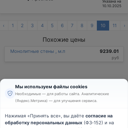
Указана на
10.10.2025
‹
1
2
3
4
5
6
7
8
9
10
11
›
Похожие цены
Монолитные стены , м.п
9239.01
руб
Мы используем файлы cookies
Необходимые — для работы сайта. Аналитические
(Яндекс.Метрика) — для улучшения сервиса.
Реклама
Правила
Нажимая «Принять все», вы даёте
согласие на
Пользовательское соглашение
обработку персональных данных
(ФЗ‑152) и на
Политика конфиденциальности