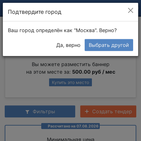
Подтвердите город
Монолитные стены
Ваш город определён как "Москва". Верно?
Да, верно
Выбрать другой
Партнер раздела
Вы можете разместить баннер
на этом месте за:
500.00 руб / мес
Купить это место
Фильтры
Создать тендер
Рассчитано на 07.08.2026
Минимальная цена