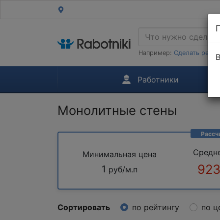
Например:
Сделать ремон
В
Работники
Монолитные стены
Рассч
Средн
Минимальная цена
923
1
руб/м.п
Сортировать
по рейтингу
по ц