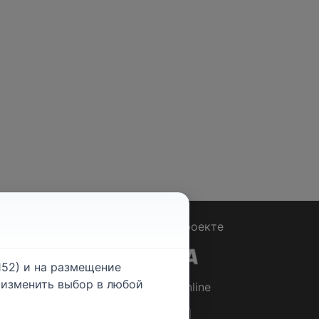
Вопрос - Ответ
|
О проекте
52) и на размещение
е изменить выбор в любой
© 2026
Rabotniki.online
ты