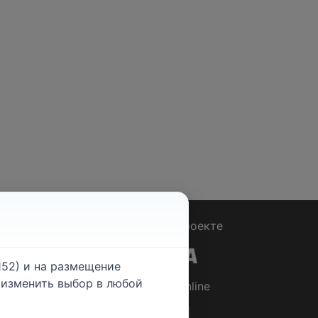
Вопрос - Ответ
|
О проекте
52) и на размещение
е изменить выбор в любой
© 2026
Rabotniki.online
ты