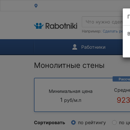
Например:
Сделать ремон
В
Работники
Монолитные стены
Рассч
Средн
Минимальная цена
923
1
руб/м.п
Сортировать
по рейтингу
по ц