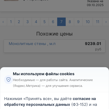
Указана на
09.10.2025
‹
1
2
3
4
5
6
7
8
9
10
11
›
Похожие цены
Монолитные стены , м.п
9239.01
руб
Мы используем файлы cookies
Необходимые — для работы сайта. Аналитические
(Яндекс.Метрика) — для улучшения сервиса.
Реклама
Правила
Нажимая «Принять все», вы даёте
согласие на
Пользовательское соглашение
обработку персональных данных
(ФЗ‑152) и на
Политика конфиденциальности