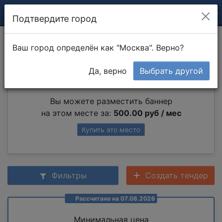
Подтвердите город
Монолитные стены
Ваш город определён как "Москва". Верно?
Да, верно
Выбрать другой
Партнер раздела
Вы можете разместить баннер
на этом месте за:
500.00 руб / мес
Купить это место
Фильтры
Создать тендер
Рассчитано на 07.08.2026
Минимальная цена