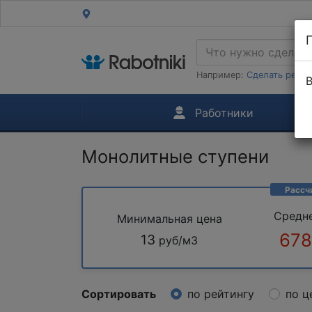
Например:
Сделать ремон
В
Работники
Монолитные ступени
Рассч
Средн
Минимальная цена
678
13
руб/м3
Сортировать
по рейтингу
по ц