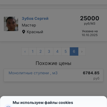
25000
Зубов Сергей
руб/М3
Мастер
Красный
Указана на
10.10.2025
‹
1
2
3
4
5
6
›
Похожие цены
Монолитные ступени , м3
6784.85
руб
Мы используем файлы cookies