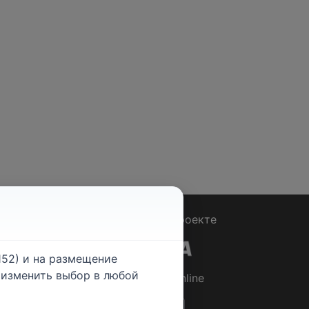
Вопрос - Ответ
|
О проекте
52) и на размещение
е изменить выбор в любой
© 2026
Rabotniki.online
ты