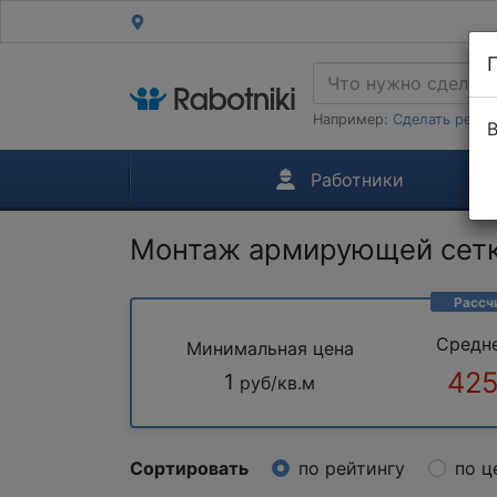
Например:
Сделать ремон
В
Работники
Монтаж армирующей сетк
Рассч
Средн
Минимальная цена
425
1
руб/кв.м
Сортировать
по рейтингу
по ц