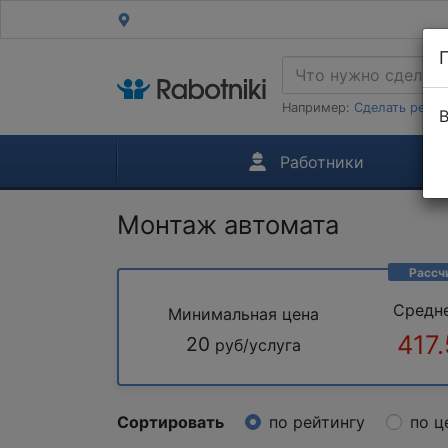
Например:
Сделать ремон
В
Работники
Монтаж автомата
Рассч
Средн
Минимальная цена
417
20
руб/услуга
Сортировать
по рейтингу
по ц