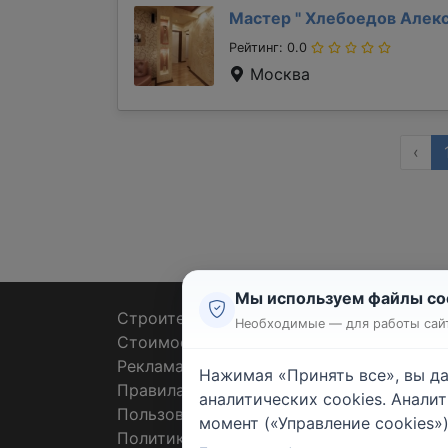
Мастер "
Хлебоедов Алек
Рейтинг: 0.0
Москва
‹
Мы используем файлы co
Строительные тендеры
Ремон
Необходимые — для работы сайт
Стоимость работ
Плит
Реклама
Штук
Нажимая «Принять все», вы д
Правила
Покл
аналитических cookies. Анали
Пользовательское соглашение
Пото
момент («Управление cookies»)
Политика конфиденциальности
Санте