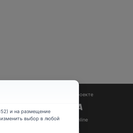
Вопрос - Ответ
|
О проекте
52) и на размещение
е изменить выбор в любой
© 2026
Rabotniki.online
ты