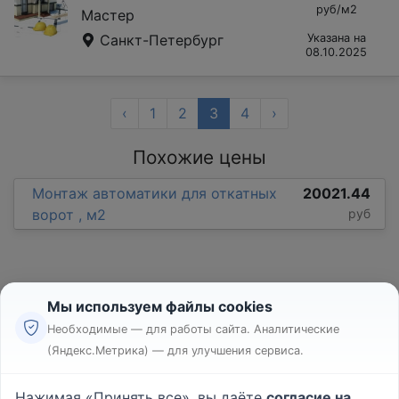
руб/м2
Мастер
Санкт-Петербург
Указана на
08.10.2025
‹
1
2
3
4
›
Похожие цены
Монтаж автоматики для откатных
20021.44
ворот , м2
руб
Мы используем файлы cookies
Необходимые — для работы сайта. Аналитические
(Яндекс.Метрика) — для улучшения сервиса.
Реклама
Правила
Нажимая «Принять все», вы даёте
согласие на