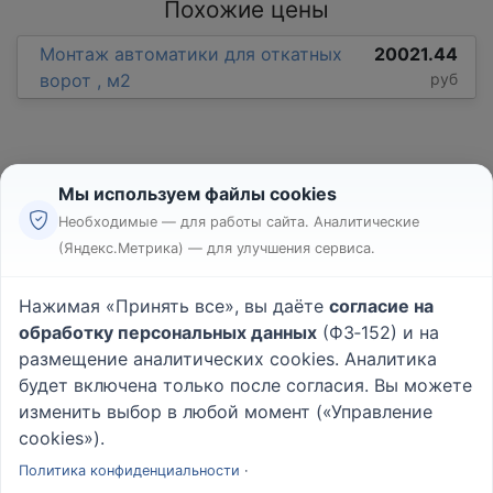
Похожие цены
Монтаж автоматики для откатных
20021.44
ворот , м2
руб
Мы используем файлы cookies
Необходимые — для работы сайта. Аналитические
(Яндекс.Метрика) — для улучшения сервиса.
Реклама
Правила
Нажимая «Принять все», вы даёте
согласие на
Пользовательское соглашение
обработку персональных данных
(ФЗ‑152) и на
Политика конфиденциальности
размещение аналитических cookies. Аналитика
Вопрос - Ответ
|
О проекте
будет включена только после согласия. Вы можете
изменить выбор в любой момент («Управление
cookies»).
© 2026
Rabotniki.online
Политика конфиденциальности
·