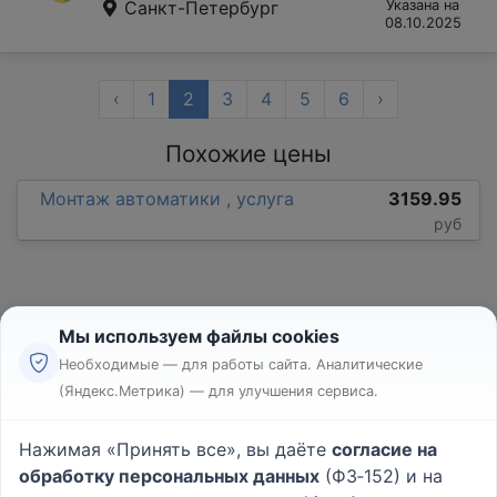
Санкт-Петербург
Указана на
08.10.2025
‹
1
2
3
4
5
6
›
Похожие цены
Монтаж автоматики , услуга
3159.95
руб
Мы используем файлы cookies
Необходимые — для работы сайта. Аналитические
(Яндекс.Метрика) — для улучшения сервиса.
Реклама
Правила
Нажимая «Принять все», вы даёте
согласие на
Пользовательское соглашение
обработку персональных данных
(ФЗ‑152) и на
Политика конфиденциальности