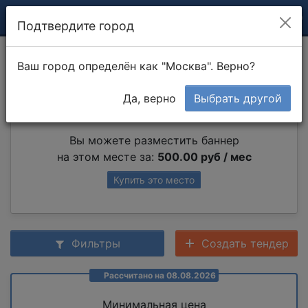
Подтвердите город
Монтаж автоматики
Ваш город определён как "Москва". Верно?
Да, верно
Выбрать другой
Партнер раздела
Вы можете разместить баннер
на этом месте за:
500.00 руб / мес
Купить это место
Фильтры
Создать тендер
Рассчитано на 08.08.2026
Минимальная цена