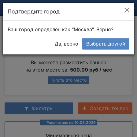
Подтвердите город
Монтаж автоматики
Ваш город определён как "Москва". Верно?
Да, верно
Выбрать другой
Партнер раздела
Вы можете разместить баннер
на этом месте за:
500.00 руб / мес
Купить это место
Фильтры
Создать тендер
Рассчитано на 10.08.2026
Минимальная цена