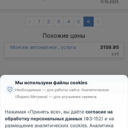
11.10.2025
‹
1
2
3
4
5
6
›
Похожие цены
Монтаж автоматики , услуга
3159.95
руб
Мы используем файлы cookies
Необходимые — для работы сайта. Аналитические
(Яндекс.Метрика) — для улучшения сервиса.
Реклама
Правила
Нажимая «Принять все», вы даёте
согласие на
Пользовательское соглашение
обработку персональных данных
(ФЗ‑152) и на
Политика конфиденциальности
размещение аналитических cookies. Аналитика
Вопрос - Ответ
|
О проекте