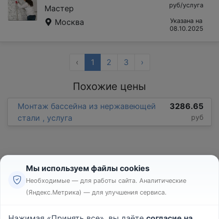
руб/услуга
Мастер
Москва
Указана на
08.10.2025
‹
1
2
3
›
Похожие цены
Монтаж бассейна из нержавеющей
3286.65
стали , услуга
руб
Мы используем файлы cookies
Необходимые — для работы сайта. Аналитические
(Яндекс.Метрика) — для улучшения сервиса.
Реклама
Правила
Нажимая «Принять все», вы даёте
согласие на