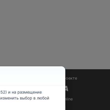
Вопрос - Ответ
|
О проекте
52) и на размещение
е изменить выбор в любой
© 2026
Rabotniki.online
ты