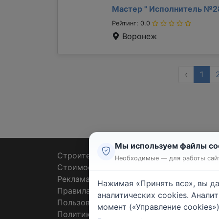
Мастер "
Исполнитель №2
Рейтинг: 0.0
Воронеж
‹
1
Мы используем файлы co
Строительные тендеры
Ремон
Необходимые — для работы сайт
Стоимость работ
Плит
Реклама
Штук
Нажимая «Принять все», вы д
Правила
Покл
аналитических cookies. Анали
Пользовательское соглашение
Пото
момент («Управление cookies»)
Политика конфиденциальности
Санте