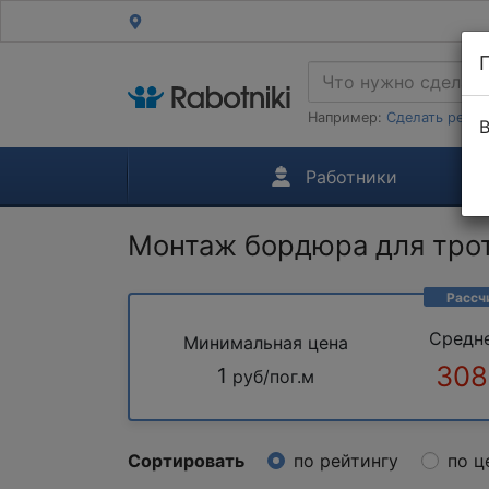
Например:
Сделать ремон
В
Работники
Монтаж бордюра для тро
Рассч
Средн
Минимальная цена
308
1
руб/пог.м
Сортировать
по рейтингу
по ц