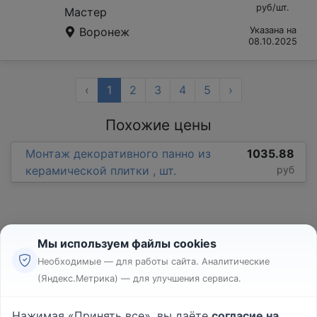
руб/шт.
Мастер
Воронеж
Указана на
08.10.2025
‹
1
2
3
4
5
›
Похожие цены
Монтаж декоративного панно из
1035.88
керамической плитки , шт.
руб
Мы используем файлы cookies
Необходимые — для работы сайта. Аналитические
(Яндекс.Метрика) — для улучшения сервиса.
Реклама
Правила
Нажимая «Принять все», вы даёте
согласие на