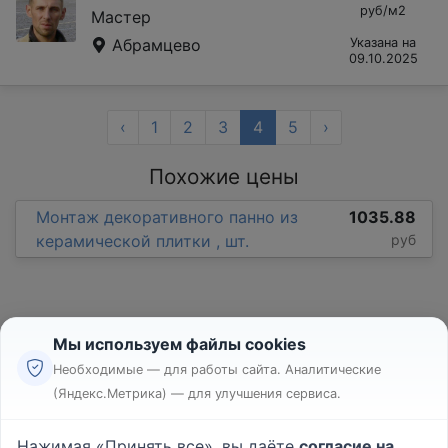
руб/м2
Мастер
Абрамцево
Указана на
09.10.2025
‹
1
2
3
4
5
›
Похожие цены
Монтаж декоративного панно из
1035.88
керамической плитки , шт.
руб
Мы используем файлы cookies
Необходимые — для работы сайта. Аналитические
(Яндекс.Метрика) — для улучшения сервиса.
Реклама
Правила
Нажимая «Принять все», вы даёте
согласие на