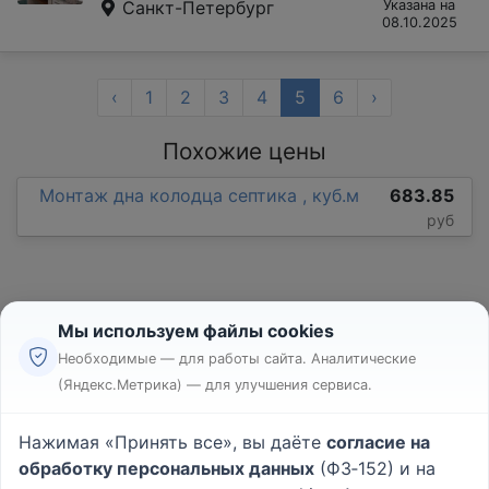
Санкт-Петербург
Указана на
08.10.2025
‹
1
2
3
4
5
6
›
Похожие цены
Монтаж дна колодца септика , куб.м
683.85
руб
Мы используем файлы cookies
Необходимые — для работы сайта. Аналитические
(Яндекс.Метрика) — для улучшения сервиса.
Реклама
Правила
Нажимая «Принять все», вы даёте
согласие на
Пользовательское соглашение
обработку персональных данных
(ФЗ‑152) и на
Политика конфиденциальности