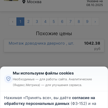
Москва
Указана на
08.10.2025
‹
1
2
3
4
5
6
7
8
9
›
Похожие цены
Монтаж доводчика дверного , шт.
1042.38
руб
Мы используем файлы cookies
Необходимые — для работы сайта. Аналитические
(Яндекс.Метрика) — для улучшения сервиса.
Реклама
Правила
Нажимая «Принять все», вы даёте
согласие на
Пользовательское соглашение
обработку персональных данных
(ФЗ‑152) и на
Политика конфиденциальности