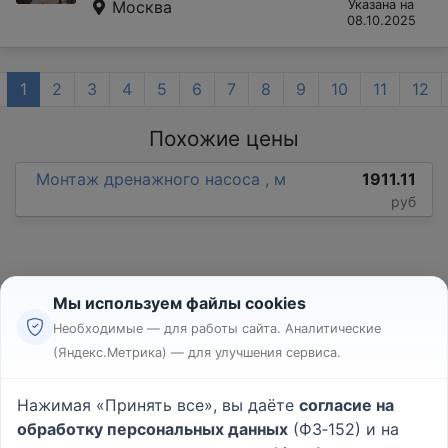
Москва
Указана на
08.10.2025
1
2
3
4
5
6
7
8
9
10
11
12
Похожие цены
Монтаж дренажного насоса , м
1911.11
руб
Мы используем файлы cookies
Необходимые — для работы сайта. Аналитические
(Яндекс.Метрика) — для улучшения сервиса.
Реклама
Правила
Нажимая «Принять все», вы даёте
согласие на
Пользовательское соглашение
обработку персональных данных
(ФЗ‑152) и на
Политика конфиденциальности