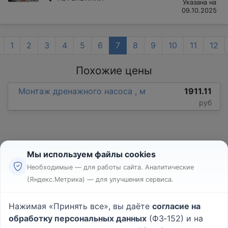
Указана на
09.10.2025
1
2
3
4
5
6
7
8
9
10
11
12
Похожие цены
Монтаж дренажного насоса , м
1911.11
руб
Мы используем файлы cookies
Необходимые — для работы сайта. Аналитические
(Яндекс.Метрика) — для улучшения сервиса.
Реклама
Правила
Нажимая «Принять все», вы даёте
согласие на
Пользовательское соглашение
обработку персональных данных
(ФЗ‑152) и на
Политика конфиденциальности