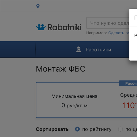
Например:
Сделать ремон
В
Работники
Монтаж ФБС
Рассч
Средн
Минимальная цена
110
0
руб/кв.м
Сортировать
по рейтингу
по ц