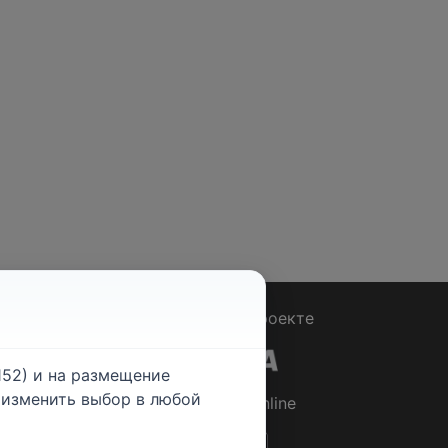
Вопрос - Ответ
|
О проекте
52) и на размещение
е изменить выбор в любой
© 2026
Rabotniki.online
ты