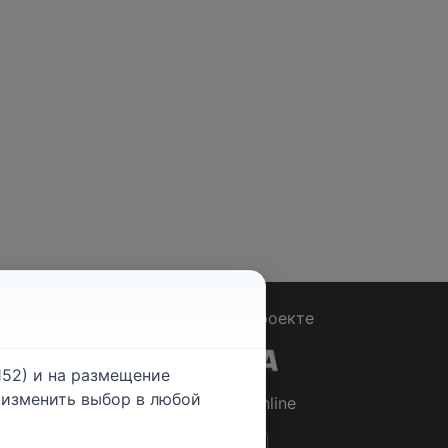
Вопрос - Ответ
|
О проекте
52) и на размещение
е изменить выбор в любой
© 2026
Rabotniki.online
ты