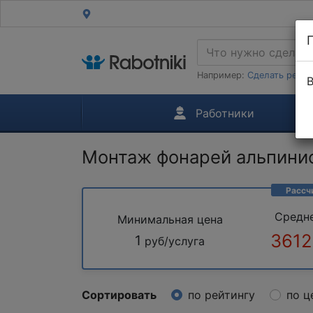
Например:
Сделать ремон
В
Работники
Монтаж фонарей альпини
Рассч
Средн
Минимальная цена
3612
1
руб/услуга
Сортировать
по рейтингу
по ц