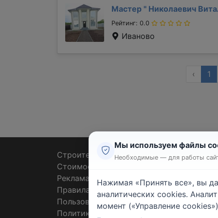
Мастер "
Николаевич Вит
Рейтинг: 0.0
Иваново
‹
1
Мы используем файлы co
Строительные тендеры
Ремон
Необходимые — для работы сайт
Стоимость работ
Плит
Реклама
Штук
Нажимая «Принять все», вы д
Правила
Покл
аналитических cookies. Анали
Пользовательское соглашение
Пото
момент («Управление cookies»)
Политика конфиденциальности
Санте