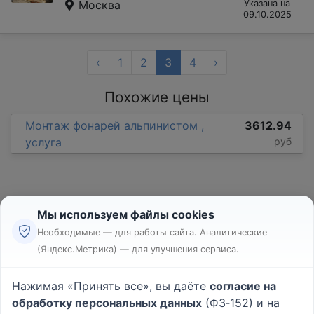
Москва
Указана на
09.10.2025
‹
1
2
3
4
›
Похожие цены
Монтаж фонарей альпинистом ,
3612.94
услуга
руб
Мы используем файлы cookies
Необходимые — для работы сайта. Аналитические
(Яндекс.Метрика) — для улучшения сервиса.
Реклама
Правила
Нажимая «Принять все», вы даёте
согласие на
Пользовательское соглашение
обработку персональных данных
(ФЗ‑152) и на
Политика конфиденциальности